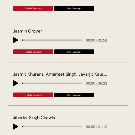
English Transcript
Dari Transcript
Jasmin Grover
00:00 / 35:58
English Transcript
Dari Transcript
Jasmit Khurana, Amarjeet Singh, Javarjit Kaur, Harmit Singh
00:00 / 36:33
English Transcript
Dari Transcript
Jitinder Singh Chawla
00:00 / 41:10