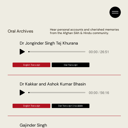
Hear personal accounts and cherished memories
Oral Archives
from the Afghan Sikh & Hindu community.
Dr Jonginder Singh Tej Khurana
00:00 / 26:51
English Transcript
Dari Transcript
Dr Kakkar and Ashok Kumar Bhasin
00:00 / 56:16
English Transcript
Dari Transcript Unavailable
Gajinder Singh