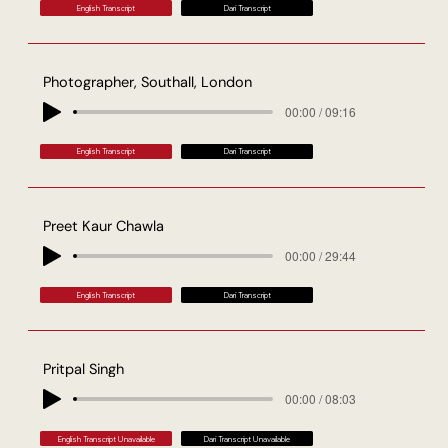
English Transcript
Dari Transcript
Photographer, Southall, London
00:00 / 09:16
English Transcript
Dari Transcript
Preet Kaur Chawla
00:00 / 29:44
English Transcript
Dari Transcript
Pritpal Singh
00:00 / 08:03
English Transcript Unavailable
Dari Transcript Unavailable